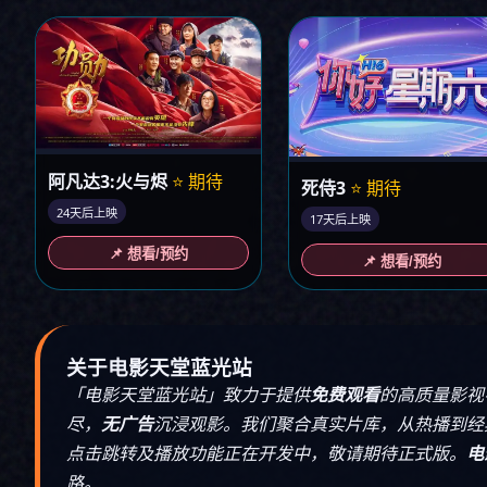
阿凡达3:火与烬
⭐ 期待
死侍3
⭐ 期待
24天后上映
17天后上映
📌 想看/预约
📌 想看/预约
关于电影天堂蓝光站
「电影天堂蓝光站」致力于提供
免费观看
的高质量影视
尽，
无广告
沉浸观影。我们聚合真实片库，从热播到经
点击跳转及播放功能正在开发中，敬请期待正式版。
电
路。