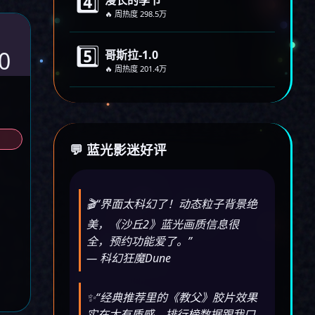
4️⃣
漫长的季节
🔥 周热度 298.5万
5️⃣
0
哥斯拉-1.0
🔥 周热度 201.4万
💬 蓝光影迷好评
🎬“界面太科幻了！动态粒子背景绝
美，《沙丘2》蓝光画质信息很
全，预约功能爱了。”
— 科幻狂魔Dune
✨“经典推荐里的《教父》胶片效果
实在太有质感，排行榜数据跟我口