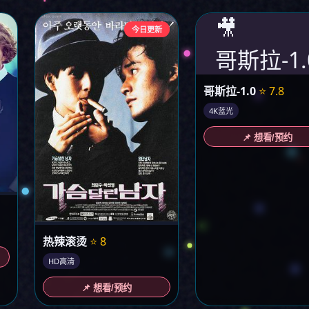
🎥
今日更新
哥斯拉-1.
哥斯拉-1.0
⭐ 7.8
4K蓝光
📌 想看/预约
热辣滚烫
⭐ 8
HD高清
📌 想看/预约