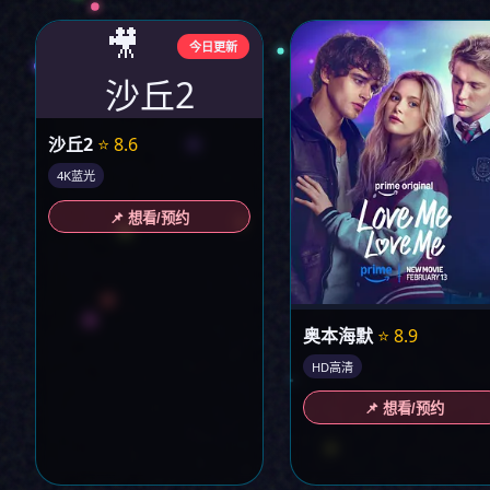
🎥
今日更新
沙丘2
沙丘2
⭐ 8.6
4K蓝光
📌 想看/预约
奥本海默
⭐ 8.9
HD高清
📌 想看/预约