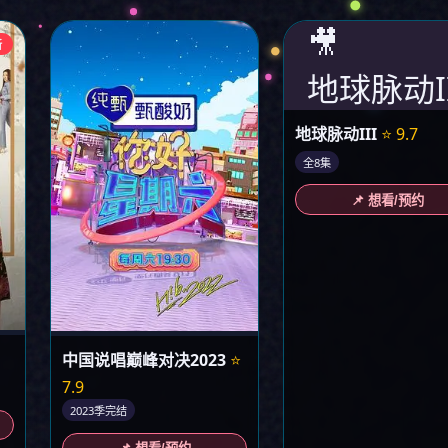
🎥
新
地球脉动II
地球脉动III
⭐ 9.7
全8集
📌 想看/预约
中国说唱巅峰对决2023
⭐
7.9
2023季完结