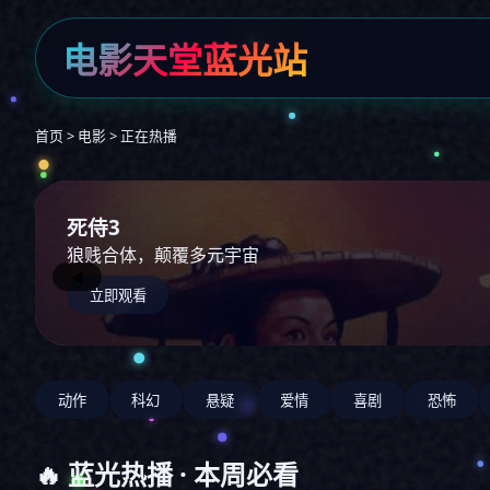
电影天堂蓝光站
首页 > 电影 > 正在热播
阿凡达3
火焰与灰烬，全新冒险
◀
立即观看
动作
科幻
悬疑
爱情
喜剧
恐怖
🔥 蓝光热播 · 本周必看