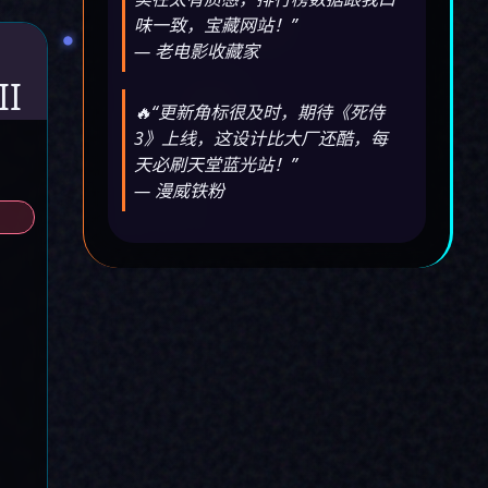
味一致，宝藏网站！”
— 老电影收藏家
I
🔥“更新角标很及时，期待《死侍
3》上线，这设计比大厂还酷，每
天必刷天堂蓝光站！”
— 漫威铁粉