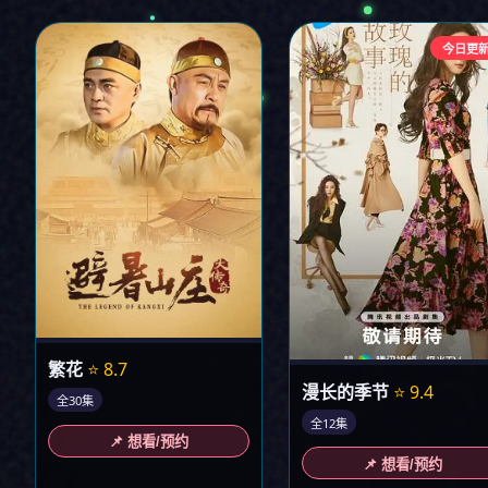
今日更
繁花
⭐ 8.7
漫长的季节
⭐ 9.4
全30集
全12集
📌 想看/预约
📌 想看/预约