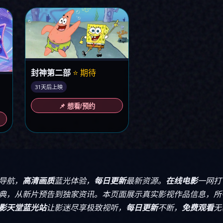
封神第二部
⭐ 期待
31天后上映
📌 想看/预约
导航，
高清画质
蓝光体验，
每日更新
最新资源。
在线电影
一网打
典，从新片预告到独家资讯。本页面展示真实影视作品信息，所
影天堂蓝光站
让影迷尽享极致视听，
每日更新
不断，
免费观看
无