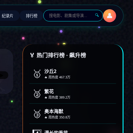
👤
🔍
纪录片
排行榜
🏅 热门排行榜 · 飙升榜
🥇
沙丘2
▶
🔥 周热度 467.3万
🥈
繁花
🔥 周热度 389.2万
🥉
奥本海默
🔥 周热度 350.8万